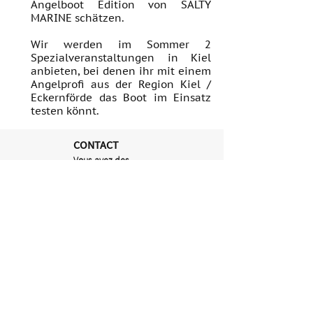
Angelboot Edition von SALTY
MARINE schätzen.
Wir werden im Sommer 2
Spezialveranstaltungen in Kiel
anbieten, bei denen ihr mit einem
Angelprofi aus der Region Kiel /
Eckernförde das Boot im Einsatz
testen könnt.
CONTACT
Vous avez des
questions ou
souhaitez réserver
un événement?
Appelez-nous ou
envoyez-nous un e-
mail.
Téléphone:
017657604236
Courriel:
kontakt@saltymari