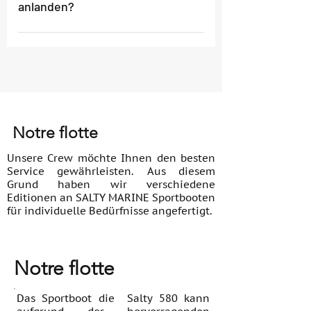
anlanden?
oben hin ausladend breiter wird,
durch die Wellen und bringt euch und
Die Boote von SALTY MARINE sind in
eure Crew bei reduzierter
rauer See und in flachen Gewässern
Geschwindigkeit immer wieder sicher
zu Hause. Alle Sportboote haben
in den Heimathafen.
einen geringen Tiefgang, der es
ermöglicht, problemlos an
unbefestigten Ufern anzulanden. Aber
Notre flotte
nicht nur die hervorragenden
Rauwasser- und Gleiteigenschaften
Unsere Crew möchte Ihnen den besten
zeichnen SALTY MARINE Boote aus.
Service gewährleisten. Aus diesem
Grund haben wir verschiedene
Editionen an SALTY MARINE Sportbooten
für individuelle Bedürfnisse angefertigt.
Notre flotte
Das Sportboot die Salty 580 kann