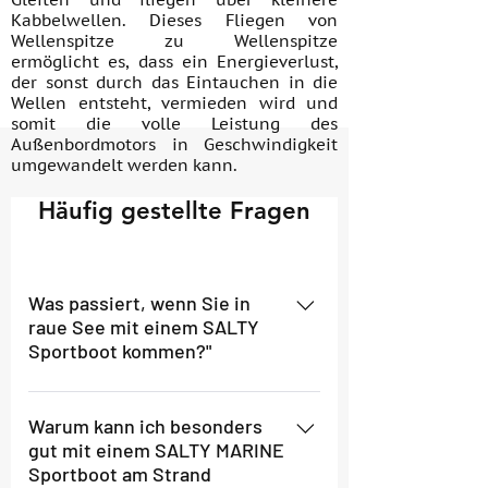
Kabbelwellen. Dieses Fliegen von
Wellenspitze zu Wellenspitze
ermöglicht es, dass ein Energieverlust,
der sonst durch das Eintauchen in die
Wellen entsteht, vermieden wird und
somit die volle Leistung des
Außenbordmotors in Geschwindigkeit
umgewandelt werden kann.
Häufig gestellte Fragen
Was passiert, wenn Sie in
raue See mit einem SALTY
Sportboot kommen?"
Schwere See ist für die
Sportbootfamilie von SALTY MARINE
Warum kann ich besonders
gut mit einem SALTY MARINE
kein Problem. Bei starken Wellen
Sportboot am Strand
schneidet der spitze Rumpf, der nach