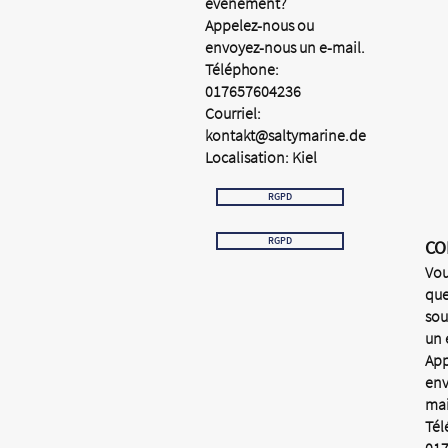
événement?
Appelez-nous ou
envoyez-nous un e-mail.
Téléphone:
017657604236
Courriel:
kontakt@saltymarine.de
Localisation: Kiel
RGPD
RGPD
CO
Vou
que
sou
un
App
env
mai
Tél