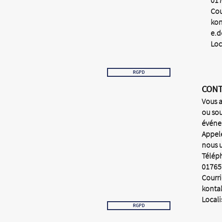
01
Cou
kon
e.d
Loc
RGPD
CON
Vous a
ou sou
événe
Appel
nous u
Télép
01765
Courri
konta
Locali
RGPD