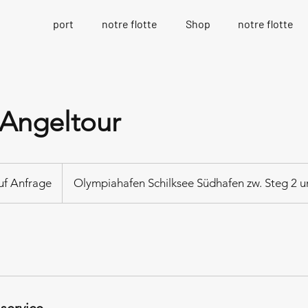
port
notre flotte
Shop
notre flotte
 Angeltour
ge
uf Anfrage
Olympiahafen Schilksee Südhafen zw. Steg 2 u