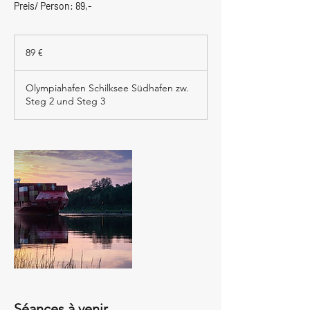
89
euros
89 €
Olympiahafen Schilksee Südhafen zw.
Steg 2 und Steg 3
Séances à venir