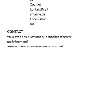
Courriel:
kontakt@salt
ymarine.de
Localisation:
Kiel
CONTACT
Vous avez des questions ou souhaitez réserver
un événement?
Appelez-nous ou envoyez-nous un e-mail.
Téléphone:
017657604236
Courriel:
kontakt@saltymarine.de
Localisation: Kiel
CONTACT
Vous avez
des
questions ou
souhaitez
réserver un
événement?
Appelez-nous