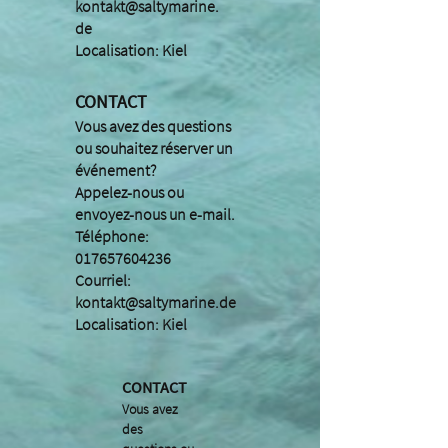
kontakt@saltymarine.
de
Localisation: Kiel
CONTACT
Vous avez des questions
ou souhaitez réserver un
événement?
Appelez-nous ou
envoyez-nous un e-mail.
Téléphone:
017657604236
Courriel:
kontakt@saltymarine.de
Localisation: Kiel
CONTACT
Vous avez
des