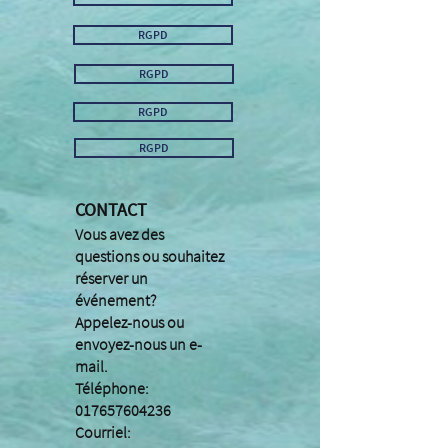
RGPD
RGPD
RGPD
RGPD
CONTACT
Vous avez des
questions ou souhaitez
réserver un
événement?
Appelez-nous ou
envoyez-nous un e-
mail.
Téléphone:
017657604236
Courriel: