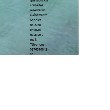
questions ou
souhaitez
réserver un
événement?
Appelez-
nous ou
envoyez-
nous un e-
mail.
Téléphone:
0176576042
36
Courriel:
kontakt@salt
ymarine.de
Localisation:
Kiel
CONTACT
Vous avez des questions ou souhaitez réserver
un événement?
Appelez-nous ou envoyez-nous un e-mail.
Téléphone:
017657604236