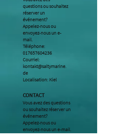
questions ou souhaitez
réserver un
événement?
Appelez-nous ou
envoyez-nous un e-
mail.
Téléphone:
017657604236
Courriel:
kontakt@saltymarine.
de
Localisation: Kiel
CONTACT
Vous avez des questions
ou souhaitez réserver un
événement?
Appelez-nous ou
envoyez-nous un e-mail.