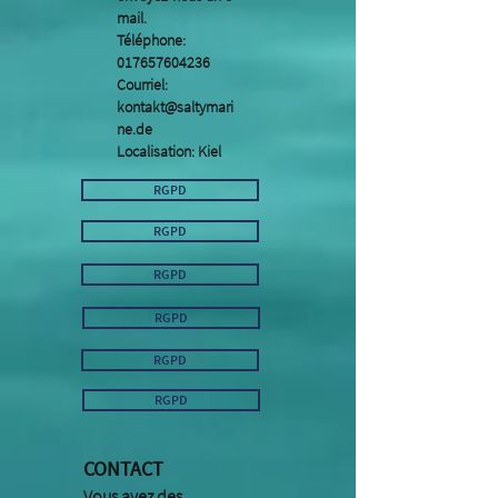
mail.
Téléphone:
017657604236
Courriel:
kontakt@saltymari
ne.de
Localisation: Kiel
RGPD
RGPD
RGPD
RGPD
RGPD
RGPD
CONTACT
Vous avez des