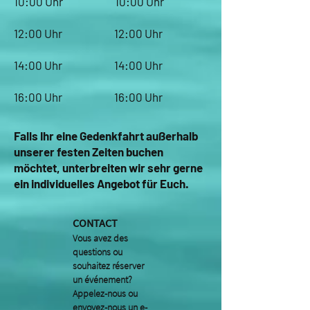
10:00 Uhr 10:00 Uhr
12:00 Uhr 12:00 Uhr
14:00 Uhr 14:00 Uhr
16:00 Uhr 16:00 Uhr
Falls Ihr eine Gedenkfahrt außerhalb
unserer festen Zeiten buchen
möchtet, unterbreiten wir sehr gerne
ein individuelles Angebot für Euch.
CONTACT
Vous avez des
questions ou
souhaitez réserver
un événement?
Appelez-nous ou
envoyez-nous un e-