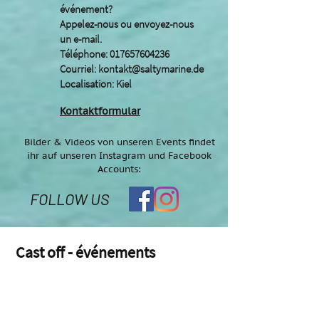
événement?
Appelez-nous ou envoyez-nous
un e-mail.
Téléphone:
017657604236
Courriel:
kontakt@saltymarine.de
Localisation: Kiel
Kontaktformular
Bilder & Videos von unseren Events findet
ihr auf unseren Instagram und Facebook
Accounts:
FOLLOW US
Cast off - événements