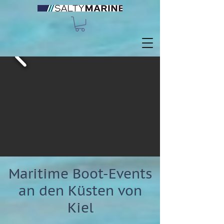
Maritime Boot-Events
an den Küsten von
Kiel