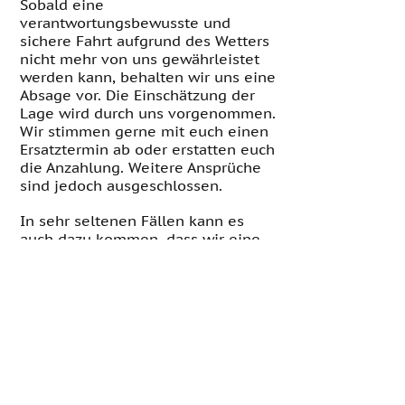
Sobald eine
verantwortungsbewusste und
sichere Fahrt aufgrund des Wetters
nicht mehr von uns gewährleistet
werden kann, behalten wir uns eine
Absage vor. Die Einschätzung der
Lage wird durch uns vorgenommen.
Wir stimmen gerne mit euch einen
Ersatztermin ab oder erstatten euch
die Anzahlung. Weitere Ansprüche
sind jedoch ausgeschlossen.
In sehr seltenen Fällen kann es
auch dazu kommen, dass wir eine
Tour mittendrin aufgrund des
Wetters abbrechen müssen. In
diesem Fall stimmen wir gerne
einen Ersatztermin mit euch ab.
Eine Erstattung der Anzahlung ist
hier jedoch ausgeschlossen.
CONTACT