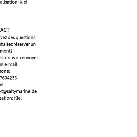
alisation: Kiel
TACT
vez des questions
haitez réserver un
ment?
ez-nous ou envoyez-
n e-mail.
hone:
7604236
el:
kt@saltymarine.de
sation: Kiel