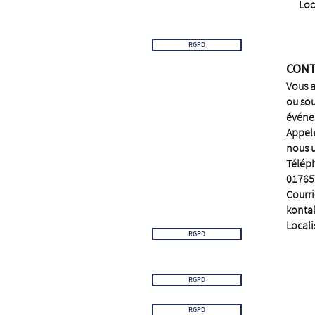
Loc
RGPD
CON
Vous a
ou sou
événe
Appel
nous u
Télép
01765
Courri
konta
Locali
RGPD
RGPD
RGPD