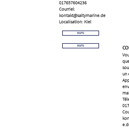
017657604236
Courriel:
kontakt@saltymarine.de
Localisation: Kiel
RGPD
RGPD
CO
Vou
que
sou
un
App
env
mai
Tél
01
Cou
kon
e.d