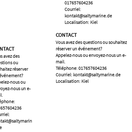
017657604236
Courriel:
kontakt@saltymarine.de
Localisation: Kiel
CONTACT
Vous avez des questions ou souhaitez
NTACT
réserver un événement?
Appelez-nous ou envoyez-nous un e-
s avez des
mail.
stions ou
Téléphone: 017657604236
haitez réserver
Courriel:
kontakt@saltymarine.de
 événement?
Localisation: Kiel
elez-nous ou
oyez-nous un e-
l.
éphone:
7657604236
rriel:
takt@saltymarin
e